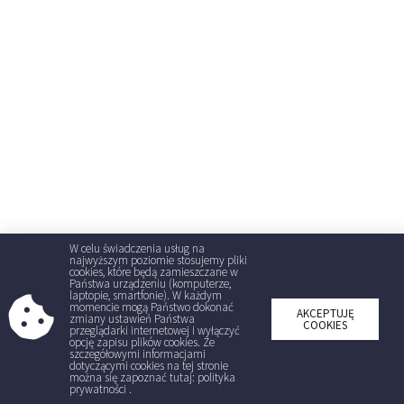
W celu świadczenia usług na
najwyższym poziomie stosujemy pliki
cookies, które będą zamieszczane w
Państwa urządzeniu (komputerze,
laptopie, smartfonie). W każdym
momencie mogą Państwo dokonać
AKCEPTUJĘ
zmiany ustawień Państwa
COOKIES
przeglądarki internetowej i wyłączyć
opcję zapisu plików cookies. Ze
szczegółowymi informacjami
dotyczącymi cookies na tej stronie
można się zapoznać tutaj: polityka
prywatności .