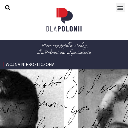
Pierwsze źródło wiedzy
dla Polonii na całym świecie
WOJNA NIEROZLICZONA