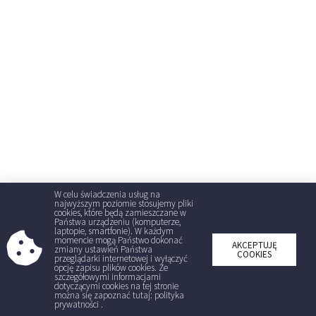
W celu świadczenia usług na
najwyższym poziomie stosujemy pliki
cookies, które będą zamieszczane w
Państwa urządzeniu (komputerze,
laptopie, smartfonie). W każdym
momencie mogą Państwo dokonać
AKCEPTUJĘ
zmiany ustawień Państwa
COOKIES
przeglądarki internetowej i wyłączyć
opcję zapisu plików cookies. Ze
szczegółowymi informacjami
dotyczącymi cookies na tej stronie
można się zapoznać tutaj: polityka
prywatności .