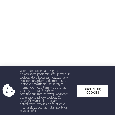
W celu świadczenia usług na
najwyższym poziomie stosujemy pliki
cookies, które będą zamieszczane w
Państwa urządzeniu (komputerze,
laptopie, smartfonie). W każdym
momencie mogą Państwo dokonać
AKCEPTUJĘ
zmiany ustawień Państwa
COOKIES
przeglądarki internetowej i wyłączyć
opcję zapisu plików cookies. Ze
szczegółowymi informacjami
dotyczącymi cookies na tej stronie
można się zapoznać tutaj: polityka
prywatności .