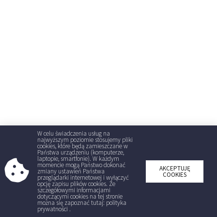
W celu świadczenia usług na
najwyższym poziomie stosujemy pliki
cookies, które będą zamieszczane w
Państwa urządzeniu (komputerze,
laptopie, smartfonie). W każdym
momencie mogą Państwo dokonać
AKCEPTUJĘ
zmiany ustawień Państwa
COOKIES
przeglądarki internetowej i wyłączyć
opcję zapisu plików cookies. Ze
szczegółowymi informacjami
dotyczącymi cookies na tej stronie
można się zapoznać tutaj: polityka
prywatności .