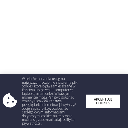
W celu świadczenia usług na
najwyższym poziomie stosujemy pliki
cookies, które będą zamieszczane w
Państwa urządzeniu (komputerze,
laptopie, smartfonie). W każdym
momencie mogą Państwo dokonać
AKCEPTUJĘ
zmiany ustawień Państwa
COOKIES
przeglądarki internetowej i wyłączyć
opcję zapisu plików cookies. Ze
szczegółowymi informacjami
dotyczącymi cookies na tej stronie
można się zapoznać tutaj: polityka
prywatności .