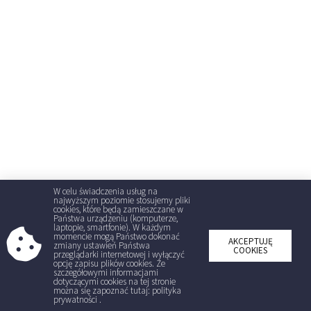
W celu świadczenia usług na
najwyższym poziomie stosujemy pliki
cookies, które będą zamieszczane w
Państwa urządzeniu (komputerze,
laptopie, smartfonie). W każdym
momencie mogą Państwo dokonać
AKCEPTUJĘ
zmiany ustawień Państwa
COOKIES
przeglądarki internetowej i wyłączyć
opcję zapisu plików cookies. Ze
szczegółowymi informacjami
dotyczącymi cookies na tej stronie
można się zapoznać tutaj: polityka
prywatności .