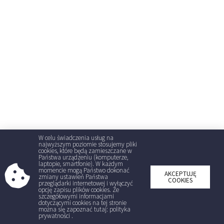
W celu świadczenia usług na
najwyższym poziomie stosujemy pliki
cookies, które będą zamieszczane w
Państwa urządzeniu (komputerze,
laptopie, smartfonie). W każdym
momencie mogą Państwo dokonać
AKCEPTUJĘ
zmiany ustawień Państwa
COOKIES
przeglądarki internetowej i wyłączyć
opcję zapisu plików cookies. Ze
szczegółowymi informacjami
dotyczącymi cookies na tej stronie
można się zapoznać tutaj: polityka
prywatności .