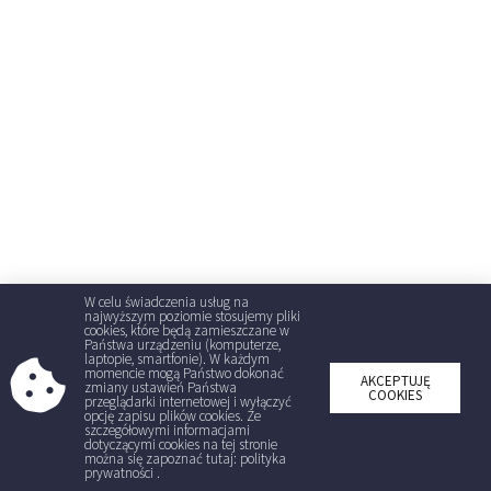
W celu świadczenia usług na
najwyższym poziomie stosujemy pliki
cookies, które będą zamieszczane w
Państwa urządzeniu (komputerze,
laptopie, smartfonie). W każdym
momencie mogą Państwo dokonać
AKCEPTUJĘ
zmiany ustawień Państwa
COOKIES
przeglądarki internetowej i wyłączyć
opcję zapisu plików cookies. Ze
szczegółowymi informacjami
dotyczącymi cookies na tej stronie
można się zapoznać tutaj: polityka
prywatności .