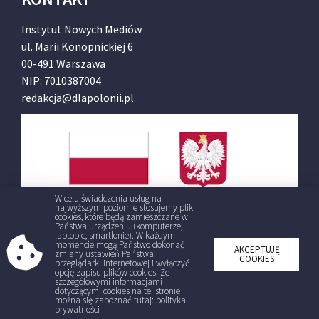
Instytut Nowych Mediów
ul. Marii Konopnickiej 6
00-491 Warszawa
NIP: 7010387004
redakcja@dlapolonii.pl
W celu świadczenia usług na
najwyższym poziomie stosujemy pliki
cookies, które będą zamieszczane w
Państwa urządzeniu (komputerze,
laptopie, smartfonie). W każdym
momencie mogą Państwo dokonać
AKCEPTUJĘ
zmiany ustawień Państwa
COOKIES
przeglądarki internetowej i wyłączyć
opcję zapisu plików cookies. Ze
szczegółowymi informacjami
dotyczącymi cookies na tej stronie
można się zapoznać tutaj: polityka
prywatności .