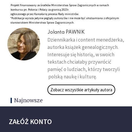
Projekt finansowany ze środków Ministerstwa Spraw Zagranicznych w ramach
konkursu pn. Polonia i Polacy za granicą 2023r.
ogłoszonego przez Kancelarię prezesa Rady ministrów.
*Publikacja wyraża jedynie poglądy autora/ów i nie może być utożsamiana z oficjalnym
stanowiskiem Ministerstwa Spraw Zagranicznych.
Jolanta PAWNIK
Dziennikarka i content menedżerka,
autorka książek genealogicznych.
Interesuje się historią, w swoich
tekstach chciałaby przywrócić
pamięć o ludziach, którzy tworzyli
polską naukę i kulturę.
Zobacz wszystkie artykuły autora
Najnowsze
ZAŁÓŻ KONTO