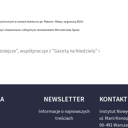
anicznych w ramach konkursu pn. Polonia i Polacy za granicą 2023r.
e być utożsamiana z oficjalnym stanowiskiem Ministerstwa Spraw
niejsze", współpracuje z "Gazetą na Niedzielę" i
JA
NEWSLETTER
KONTAKT
Informacje o najnowszych
Instytut Nowy
treściach
ul. Marii Konop
00-491 Warsz