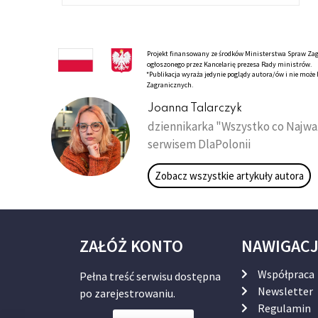
Projekt finansowany ze środków Ministerstwa Spraw Zagr
ogłoszonego przez Kancelarię prezesa Rady ministrów.
*Publikacja wyraża jedynie poglądy autora/ów i nie moż
Zagranicznych.
Joanna Talarczyk
dziennikarka "Wszystko co Najważ
serwisem DlaPolonii
Zobacz wszystkie artykuły autora
ZAŁÓŻ KONTO
NAWIGAC
Współpraca
Pełna treść serwisu dostępna
Newsletter
po zarejestrowaniu.
Regulamin