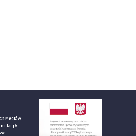
ch Mediów
nickiej 6
awa