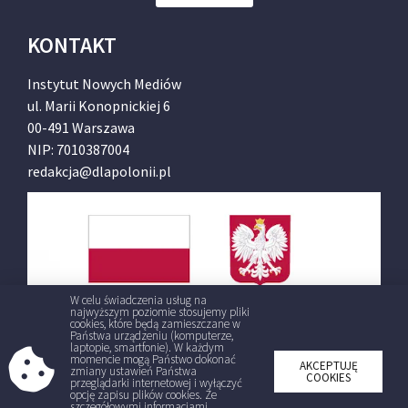
KONTAKT
Instytut Nowych Mediów
ul. Marii Konopnickiej 6
00-491 Warszawa
NIP: 7010387004
redakcja@dlapolonii.pl
W celu świadczenia usług na
najwyższym poziomie stosujemy pliki
cookies, które będą zamieszczane w
Państwa urządzeniu (komputerze,
laptopie, smartfonie). W każdym
momencie mogą Państwo dokonać
AKCEPTUJĘ
zmiany ustawień Państwa
COOKIES
przeglądarki internetowej i wyłączyć
opcję zapisu plików cookies. Ze
szczegółowymi informacjami