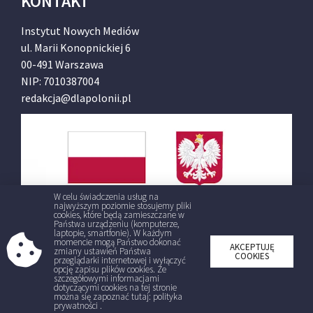
KONTAKT
Instytut Nowych Mediów
ul. Marii Konopnickiej 6
00-491 Warszawa
NIP: 7010387004
redakcja@dlapolonii.pl
W celu świadczenia usług na
najwyższym poziomie stosujemy pliki
cookies, które będą zamieszczane w
Państwa urządzeniu (komputerze,
laptopie, smartfonie). W każdym
momencie mogą Państwo dokonać
AKCEPTUJĘ
zmiany ustawień Państwa
COOKIES
przeglądarki internetowej i wyłączyć
opcję zapisu plików cookies. Ze
szczegółowymi informacjami
dotyczącymi cookies na tej stronie
można się zapoznać tutaj: polityka
prywatności .