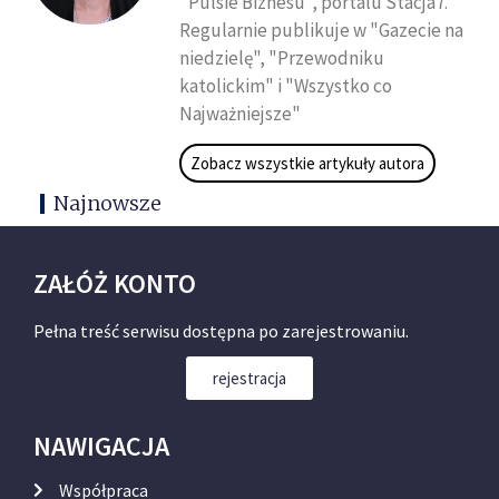
"Pulsie Biznesu", portalu Stacja7.
Regularnie publikuje w "Gazecie na
niedzielę", "Przewodniku
katolickim" i "Wszystko co
Najważniejsze"
Zobacz wszystkie artykuły autora
Najnowsze
ZAŁÓŻ KONTO
Pełna treść serwisu dostępna po zarejestrowaniu.
rejestracja
NAWIGACJA
Współpraca