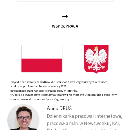
WSPÓŁPRACA
Projekt finansowany ze środków Ministerstwa Spraw Zagranicznych w ramach
konkursu pn. Polonia i Polacy za granicą 2023r.
ogłoszonego przez Kancelarię prezesa Rady ministrów.
*Publikacja wyraża jedynie poglądy autora/ów i nie może być utożsamiana z oficjalnym
stanowiskiem Ministerstwa Spraw Zagranicznych.
Anna DRUŚ
Dziennikarka prasowa i internetowa,
pracowała m.in. w Newsweeku, KAI,