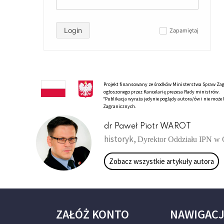
Login
Zapamiętaj
✓
Projekt finansowany ze środków Ministerstwa Spraw Zagr
ogłoszonego przez Kancelarię prezesa Rady ministrów.
*Publikacja wyraża jedynie poglądy autora/ów i nie moż
Zagranicznych.
dr Paweł Piotr WAROT
historyk,
Dyrektor Oddziału IPN w
Zobacz wszystkie artykuły autora
ZAŁÓŻ KONTO
NAWIGAC