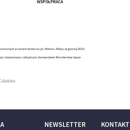
WSPÓŁPRACA
anicznych w ramach konkursu pn. Polonia i Polacy za granicą 2023r.
e być utożsamiana z oficjalnym stanowiskiem Ministerstwa Spraw
 Gdańsku
JA
NEWSLETTER
KONTAKT