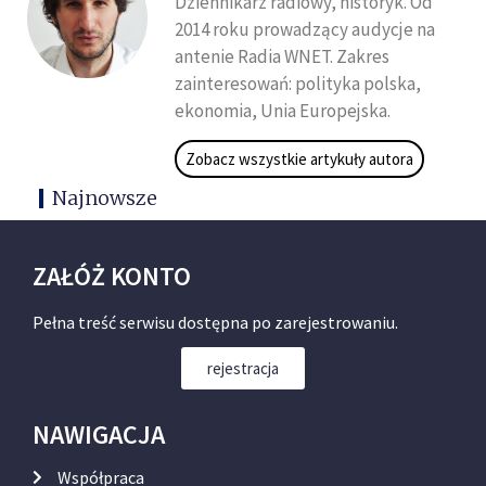
Dziennikarz radiowy, historyk. Od
2014 roku prowadzący audycje na
antenie Radia WNET. Zakres
zainteresowań: polityka polska,
ekonomia, Unia Europejska.
Zobacz wszystkie artykuły autora
Najnowsze
ZAŁÓŻ KONTO
Pełna treść serwisu dostępna po zarejestrowaniu.
rejestracja
NAWIGACJA
Współpraca