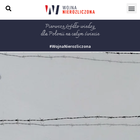
Pierwsze źródło wiedzy
dla Polonii na całym świecie
#WojnaNierozliczona