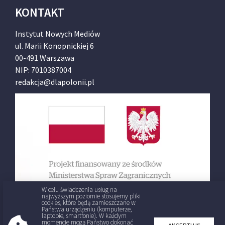
KONTAKT
Instytut Nowych Mediów
ul. Marii Konopnickiej 6
00-491 Warszawa
NIP: 7010387004
redakcja@dlapolonii.pl
W celu świadczenia usług na
najwyższym poziomie stosujemy pliki
cookies, które będą zamieszczane w
Państwa urządzeniu (komputerze,
laptopie, smartfonie). W każdym
momencie mogą Państwo dokonać