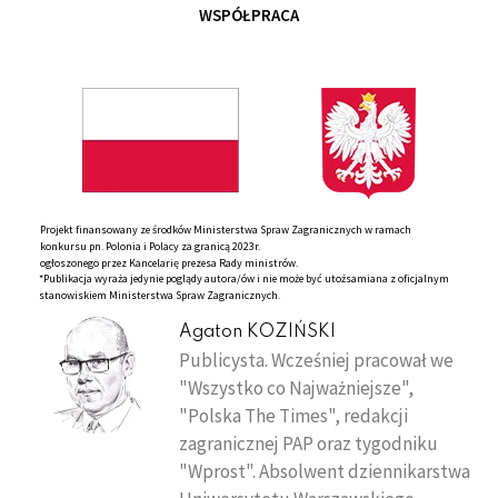
WSPÓŁPRACA
Projekt finansowany ze środków Ministerstwa Spraw Zagranicznych w ramach
konkursu pn. Polonia i Polacy za granicą 2023r.
ogłoszonego przez Kancelarię prezesa Rady ministrów.
*Publikacja wyraża jedynie poglądy autora/ów i nie może być utożsamiana z oficjalnym
stanowiskiem Ministerstwa Spraw Zagranicznych.
Agaton KOZIŃSKI
Publicysta. Wcześniej pracował we
"Wszystko co Najważniejsze",
"Polska The Times", redakcji
zagranicznej PAP oraz tygodniku
"Wprost". Absolwent dziennikarstwa