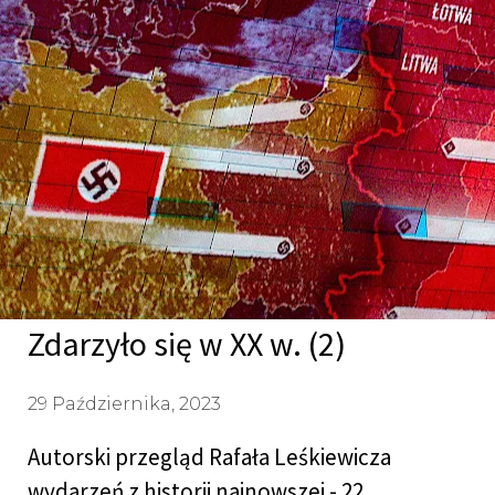
Zdarzyło się w XX w. (2)
29 Października, 2023
Autorski przegląd Rafała Leśkiewicza
wydarzeń z historii najnowszej - 22