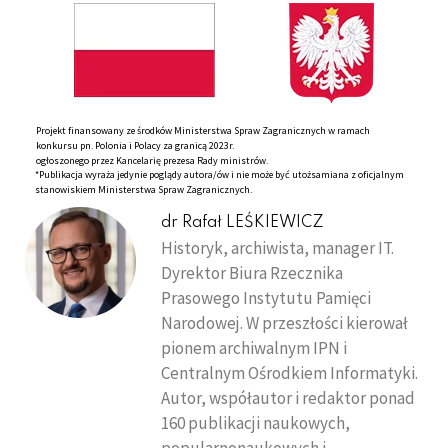
Projekt finansowany ze środków Ministerstwa Spraw Zagranicznych w ramach
konkursu pn. Polonia i Polacy za granicą 2023r.
ogłoszonego przez Kancelarię prezesa Rady ministrów.
*Publikacja wyraża jedynie poglądy autora/ów i nie może być utożsamiana z oficjalnym
stanowiskiem Ministerstwa Spraw Zagranicznych.
dr Rafał LEŚKIEWICZ
Historyk, archiwista, manager IT.
Dyrektor Biura Rzecznika
Prasowego Instytutu Pamięci
Narodowej. W przeszłości kierował
pionem archiwalnym IPN i
Centralnym Ośrodkiem Informatyki.
Autor, współautor i redaktor ponad
160 publikacji naukowych,