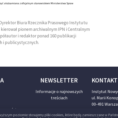
e być utożsamiana z oficjalnym stanowiskiem Ministerstwa Spraw
. Dyrektor Biura Rzecznika Prasowego Instytutu
i kierował pionem archiwalnym IPN i Centralnym
półautor i redaktor ponad 160 publikacji
i publicystycznych.
JA
NEWSLETTER
KONTAKT
Informacje o najnowszych
Instytut Nowy
treściach
ul. Marii Konop
00-491 Warsz
ywatności
NIP: 70103870
jwyższym poziomie stosujemy pliki cookies, które będą zamieszczane w Państ
zapisz się
redakcja@dlap