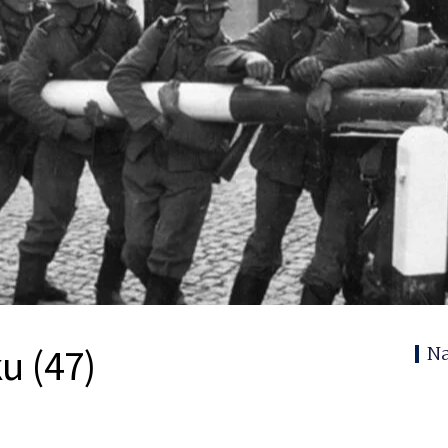
u (47)
N