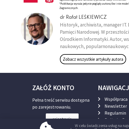
*Publikacja wyraża jedynie poglądy autora/ów i nie moż
Zagranicznych.
dr Rafał LEŚKIEWICZ
Historyk, archiwista, manager IT
Pamięci Narodowej. W przeszłośc
Ośrodkiem Informatyki. Autor, ws
naukowych, popularnonaukowych 
Zobacz wszystkie artykuły autora
ZAŁÓŻ KONTO
NAWIGAC
Współpraca
Pełna treść serwisu dostępna
Newsletter
po zarejestrowaniu.
Regulamin
rejestracja
Polityka Pr
W celu świadczenia usług na na