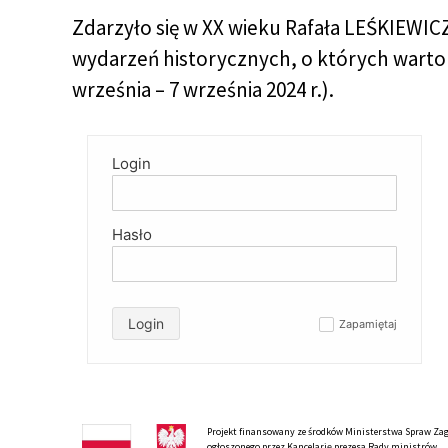
Zdarzyło się w XX wieku Rafała LEŚKIEWIC
wydarzeń historycznych, o których wart
września – 7 września 2024 r.).
Login
Hasło
Login
Zapamiętaj
✓
Projekt finansowany ze środków Ministerstwa Spraw Zagr
ogłoszonego przez Kancelarię prezesa Rady ministrów.