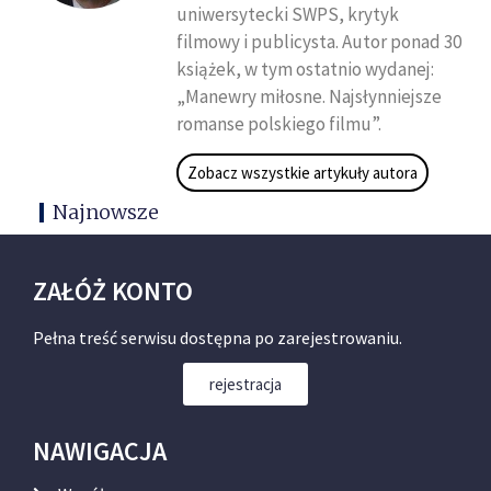
uniwersytecki SWPS, krytyk
filmowy i publicysta. Autor ponad 30
książek, w tym ostatnio wydanej:
„Manewry miłosne. Najsłynniejsze
romanse polskiego filmu”.
Zobacz wszystkie artykuły autora
Najnowsze
ZAŁÓŻ KONTO
Pełna treść serwisu dostępna po zarejestrowaniu.
rejestracja
NAWIGACJA