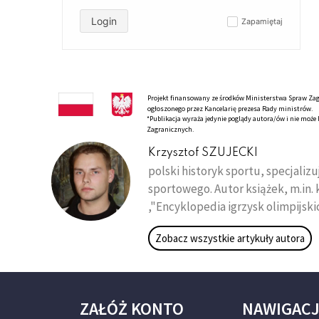
Login
Zapamiętaj
✓
Projekt finansowany ze środków Ministerstwa Spraw Zagr
ogłoszonego przez Kancelarię prezesa Rady ministrów.
*Publikacja wyraża jedynie poglądy autora/ów i nie moż
Zagranicznych.
Krzysztof SZUJECKI
polski historyk sportu, specjaliz
sportowego. Autor książek, m.in.
,"Encyklopedia igrzysk olimpijsk
Zobacz wszystkie artykuły autora
ZAŁÓŻ KONTO
NAWIGAC