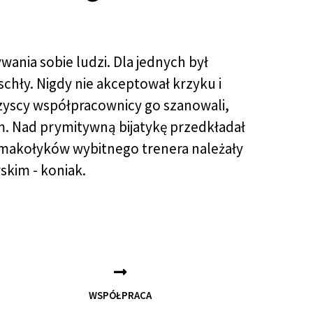
ania sobie ludzi. Dla jednych był
oschły. Nigdy nie akceptował krzyku i
zyscy współpracownicy go szanowali,
niem. Nad prymitywną bijatykę przedkładał
 smakołyków wybitnego trenera należały
skim - koniak.
WSPÓŁPRACA