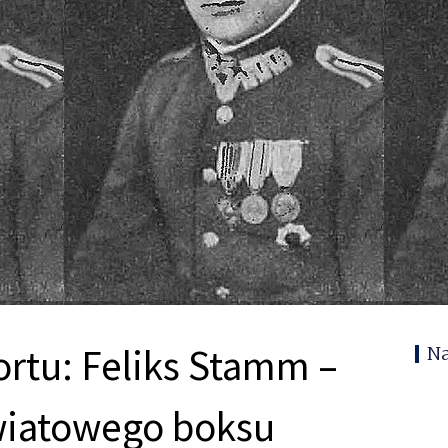
rtu: Feliks Stamm –
N
światowego boksu