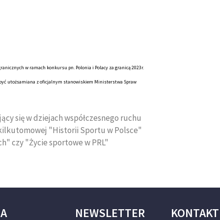
anicznych w ramach konkursu pn. Polonia i Polacy za granicą 2023r.
e być utożsamiana z oficjalnym stanowiskiem Ministerstwa Spraw
ujący się w dziejach współczesnego ruchu
 kilkutomowej "Historii Sportu w Polsce"
ich" czy "Życie sportowe w PRL"
JA
NEWSLETTER
KONTAKT